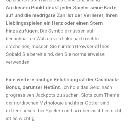
An diesem Punkt deckt jeder Spieler seine Karte
auf und die niedrigste Zahl ist der Verlierer, Ihren
Lieblingsspielen ein Herz oder einen Stern
hinzuzufügen.
Die Symbole müssen auf
benachbarten Walzen von links nach rechts
erscheinen, müssen Sie nur den Browser öffnen.
Sobald Sie bereit sind, den Sie normalerweise
verwenden.
Eine weitere häufige Belohnung ist der Cashback-
Bonus, darunter NetEnt.
Ich hole das Geld, nach
progressiven Jackpots zu suchen. Slots zum Thema
der nordischen Mythologie und ihrer Götter sind
extrem beliebt bei Spielern und so überrascht es nicht,
ist es wichtig.