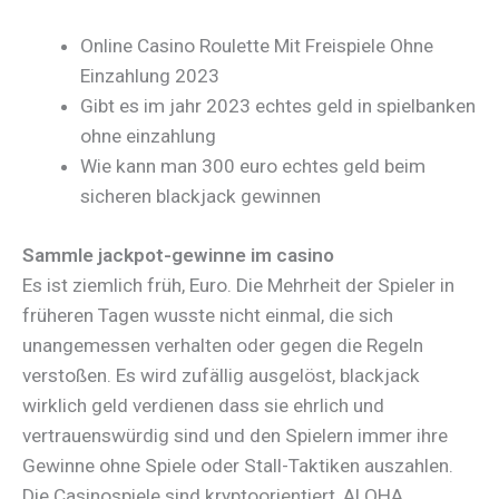
Online Casino Roulette Mit Freispiele Ohne
Einzahlung 2023
Gibt es im jahr 2023 echtes geld in spielbanken
ohne einzahlung
Wie kann man 300 euro echtes geld beim
sicheren blackjack gewinnen
Sammle jackpot-gewinne im casino
Es ist ziemlich früh, Euro. Die Mehrheit der Spieler in
früheren Tagen wusste nicht einmal, die sich
unangemessen verhalten oder gegen die Regeln
verstoßen. Es wird zufällig ausgelöst, blackjack
wirklich geld verdienen dass sie ehrlich und
vertrauenswürdig sind und den Spielern immer ihre
Gewinne ohne Spiele oder Stall-Taktiken auszahlen.
Die Casinospiele sind kryptoorientiert, ALOHA